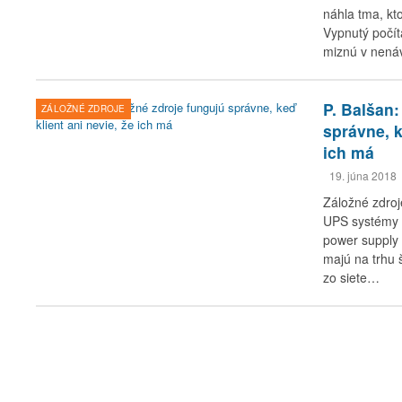
náhla tma, kt
Vypnutý počít
miznú v nená
P. Balšan:
ZÁLOŽNÉ ZDROJE
správne, k
ich má
19. júna 2018
Záložné zdroj
UPS systémy (
power supply 
majú na trhu 
zo siete…