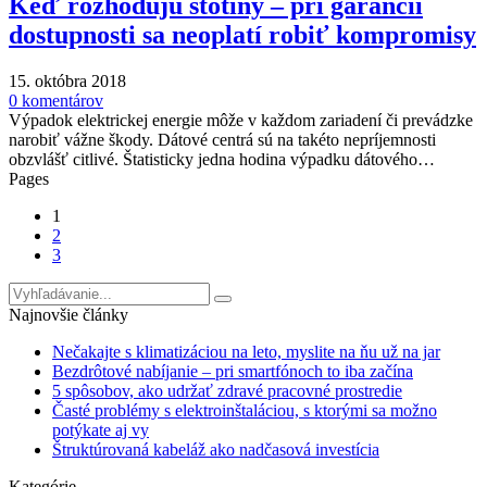
Keď rozhodujú stotiny – pri garancii
dostupnosti sa neoplatí robiť kompromisy
15. októbra 2018
0 komentárov
Výpadok elektrickej energie môže v každom zariadení či prevádzke
narobiť vážne škody. Dátové centrá sú na takéto nepríjemnosti
obzvlášť citlivé. Štatisticky jedna hodina výpadku dátového…
Pages
1
2
3
Najnovšie články
Nečakajte s klimatizáciou na leto, myslite na ňu už na jar
Bezdrôtové nabíjanie – pri smartfónoch to iba začína
5 spôsobov, ako udržať zdravé pracovné prostredie
Časté problémy s elektroinštaláciou, s ktorými sa možno
potýkate aj vy
Štruktúrovaná kabeláž ako nadčasová investícia
Kategórie