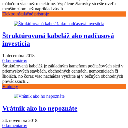
máločom viac než o elektrine. Vypálené žiarovky sú ešte oveľa
menším zlom než napríklad zásah…
Elektroinštalačné prístroje
Štruktúrovaná kabeláž ako nadčasová
investícia
1. decembra 2018
0 komentárov
Štruktúrovaná kabeláž je základným kameňom počítačových sietí v
priemyslových stavbách, obchodných centrách, nemocniciach či
školách, no čoraz viac nachádza využitie aj v bežných obchodných
prevádzkach…
Vrátniky
Vrátnik ako ho nepoznáte
24. novembra 2018
0 komentárov