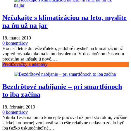
Nečakajte s klimatizáciou na leto, myslite
na ňu už na jar
18. marca 2019
0 komentárov
Hoci sú letné dni ešte ďaleko, je dobré myslieť na klimatizáciu už
vopred rovnako ako na letnú dovolenku. V dostatočnom časovom
predstihu sa inštalujú nové,…
Predlžovačky a adaptéry
Bezdrôtové nabíjanie – pri smartfónoch
to iba začína
18. februára 2019
0 komentárov
Nikola Tesla na tomto koncepte pracoval už pred sto rokmi, väčšine
laickej i odbornej verejnosti sa to ešte relatívne nedávno zdalo byť
iba ťažko uskutočniteľné.…