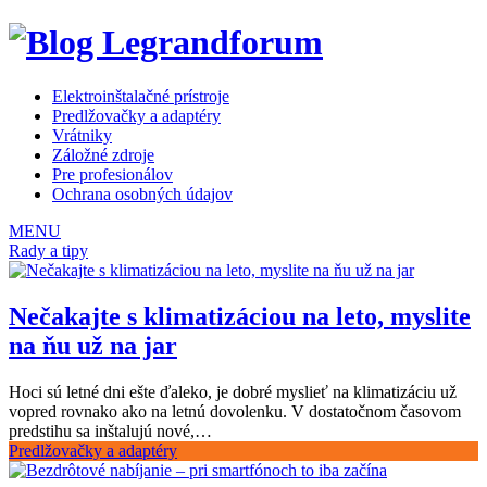
Elektroinštalačné prístroje
Predlžovačky a adaptéry
Vrátniky
Záložné zdroje
Pre profesionálov
Ochrana osobných údajov
MENU
Rady a tipy
Nečakajte s klimatizáciou na leto, myslite
na ňu už na jar
Hoci sú letné dni ešte ďaleko, je dobré myslieť na klimatizáciu už
vopred rovnako ako na letnú dovolenku. V dostatočnom časovom
predstihu sa inštalujú nové,…
Predlžovačky a adaptéry