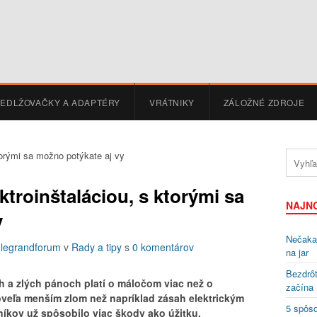
EDLŽOVAČKY A ADAPTÉRY
VRÁTNIKY
ZÁLOŽNÉ ZDROJE
ktroinštaláciou, s ktorými sa
NAJN
y
Nečakaj
d
legrandforum
v
Rady a tipy
s
0 komentárov
na jar
Bezdrôt
h a zlých pánoch platí o máločom viac než o
začína
 oveľa menším zlom než napríklad zásah elektrickým
5 spôso
ov už spôsobilo viac škody ako úžitku.