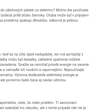
o do zálohových platieb za elektrinu? Možno iba používate
izolácia príliš blízko žiarovky. Chyba može byť v pripojení
ľ sa problémy opakujú dlhodobo, odborná je jedinou
 keď sa na účte zjavil nedoplatok, ten má asi každý z
platby môžu byť desiatky, základné opatrenia môžete
zariadenia. Snažte sa nemíňať priveľa energie na varenie
ia a nahraďte ich novšími a uspornejšími. Nepoužívajte
alternatívy. Výmena dodávateľa elektrickej energie je
ale pomerne často býva aj naviac účinnou.
 spotrebiča, viete, že máte problém. Tí samozvaní
ad vyskúšali inú zásuvku, ale v tomto prípade risk nie je