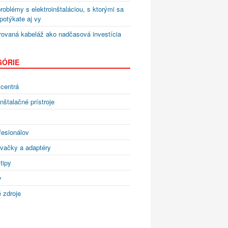
roblémy s elektroinštaláciou, s ktorými sa
otýkate aj vy
rovaná kabeláž ako nadčasová investícia
GÓRIE
centrá
inštalačné prístroje
fesionálov
vačky a adaptéry
tipy
y
 zdroje