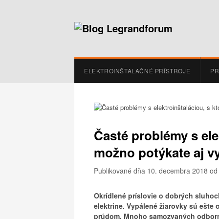
ELEKTROINŠTALAČNÉ PRÍSTROJE
PR
Časté problémy s ele
možno potýkate aj v
Publikované dňa 10. decembra 2018
o
Okrídlené príslovie o dobrých sluhoc
elektrine. Vypálené žiarovky sú ešte
prúdom. Mnoho samozvaných odborník