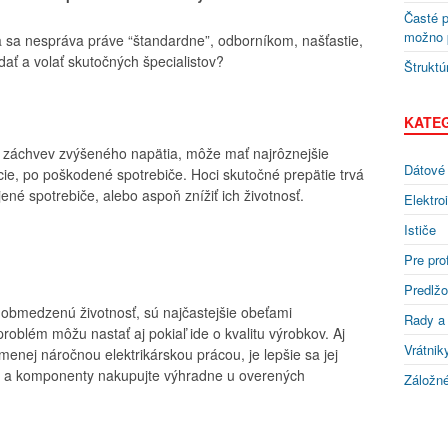
Časté p
možno p
cia sa nespráva práve “štandardne”, odborníkom, našťastie,
dať a volať skutočných špecialistov?
Štruktú
KATE
 záchvev zvýšeného napätia, môže mať najrôznejšie
Dátové 
cie, po poškodené spotrebiče. Hoci skutočné prepätie trvá
ené spotrebiče, alebo aspoň znížiť ich životnosť.
Elektro
Ističe
Pre pro
Predlžo
 obmedzenú životnosť, sú najčastejšie obeťami
Rady a 
oblém môžu nastať aj pokiaľ ide o kvalitu výrobkov. Aj
Vrátnik
enej náročnou elektrikárskou prácou, je lepšie sa jej
v a komponenty nakupujte výhradne u overených
Záložné