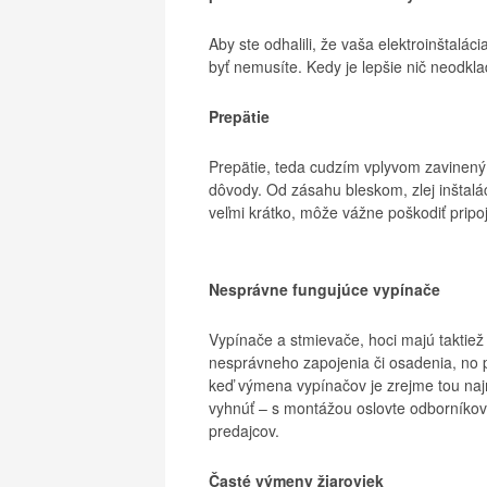
Aby ste odhalili, že vaša elektroinštalá
byť nemusíte. Kedy je lepšie nič neodkla
Prepätie
Prepätie, teda cudzím vplyvom zavinený
dôvody. Od zásahu bleskom, zlej inštalá
veľmi krátko, môže vážne poškodiť pripoj
Nesprávne fungujúce vypínače
Vypínače a stmievače, hoci majú taktiež
nesprávneho zapojenia či osadenia, no pr
keď výmena vypínačov je zrejme tou najm
vyhnúť – s montážou oslovte odborníko
predajcov.
Časté výmeny žiaroviek