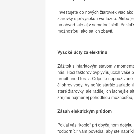
Investujete do nových žiaroviek viac ak
žiarovky s privysokou wattážou. Alebo je 
na obvod, ale aj v samotnej sieti. Pokia
možnosťou, ako sa ich zbaviť.
Vysoké účty za elektrinu
Zážitok s infarktovým stavom v momente,
nás. Hoci faktorov ovplyvňujúcich vaše 
urobiť hneď teraz. Odpojte nepoužívané 
či ohrev vody. Vymeňte staršie zariaden
staré žiarovky, ale radšej ich lacnejšie 
zrejme najmenej pohodlnou možnosťou, 
Zásah elektrickým prúdom
Pokiaľ vás “koplo” pri obyčajnom dotyku
“odborníci” vám povedia, aby ste napríkl