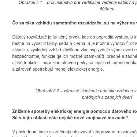
Obrázok č.1 – príslušenstvo pre vertikálne vedenie káblov a 
800mm
Čo sa týka vzhľadu samotného rozvádzača, sú na výber na 
Dátový rozvádzač je funkčný prvok, kde do popredia vystupujú iné
bežne na výber 2 farby, šedá a čierna, a je možné vyhotoviť roz
zákazku, výsledný vzhľad väčšinou viac ovplyvňuje výber dverí 
bezpečnostnej funkcie (je ich možné uzamknúť), predné a zadné
aj iné funkcie – napríklad aktívne prvky sú lepšie chladené vďak
a zároveň spotrebujú menej elektrickej energie.
Obrázok č.2 – výrazné zlepšenie prietoku vzduchu v ro
predných a zadných dverí
Zníženie spotreby elektrickej energie pomocou dátového ro
Sú v tejto oblasti ešte nejaké nové zaujímavé inovácie?
V poslednom čase sa začínajú objavovať integrované rozvádzač