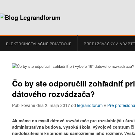
ELEKTROINŠTALAČNÉ PRÍSTROJE
PREDLŽOVAČKY A ADAPT
Čo by ste odporučili zohľadniť pr
dátového rozvádzača?
Publikované dňa 2. mája 2017
od
legrandforum
v
Pre profesioná
Ak máme na mysli dátové rozvádzače pre rozsiahlejšiu štru
administratívna budova, vysoká škola, vývojové centrum č
najdôležitejším kritériom sú samozrejme jeho rozmery. Výška