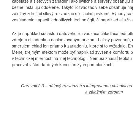
kabeláže a sieťových zariadení ako switche a servery obsahujú aj
bežne inštalujú oddelene. Takýto rozvádzač v sebe obsahuje nap
záložný zdroj, či silový rozvádzač s istiacimi prvkami. Výhody sú
zosúladenie kapacít jednotlivých technológií, či napríklad aj užív
Ak je napríklad súčasťou dátového rozvádzača chladiaca jednotk
zdrojom chladenia a ochladzovaným prvkom. Laicky povedané, n
smerujem chlad len priamo k zariadeniu, ktoré si to vyžaduje. En
Menej zrejmým efektom môže byť napríklad zvýšenie komfortu pr
v technickej miernosti na inej technológii. Nemusí znášať teplot
pracovať v štandardných kancelárskych podmienkach.
Obrázok č.3 – dátový rozvádzač s integrovanou chladiacou
a záložným zdrojom