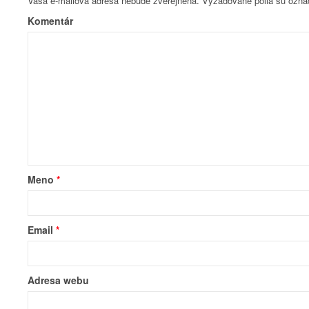
Vaša e-mailová adresa nebude zverejnená.
Vyžadované polia sú ozn
Komentár
Meno
*
Email
*
Adresa webu