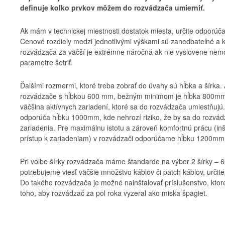
definuje koľko prvkov môžem do rozvádzača umierniť.
Ak mám v technickej miestnosti dostatok miesta, určite odporúča
Cenové rozdiely medzi jednotlivými výškami sú zanedbateľné a
rozvádzača za väčší je extrémne náročná ak nie vyslovene nemo
parametre šetriť.
Ďalšími rozmermi, ktoré treba zobrať do úvahy sú hĺbka a šírka. A
rozvádzače s hĺbkou 600 mm, bežným minimom je hĺbka 800mm.
väčšina aktívnych zariadení, ktoré sa do rozvádzača umiestňuj
odporúča hĺbku 1000mm, kde nehrozí riziko, že by sa do rozvád
zariadenia. Pre maximálnu istotu a zároveň komfortnú prácu (inš
prístup k zariadeniam) v rozvádzači odporúčame hĺbku 1200mm
Pri voľbe šírky rozvádzača máme štandarde na výber 2 šírky –
potrebujeme viesť väčšie množstvo káblov či patch káblov, určit
Do takého rozvádzača je možné nainštalovať príslušenstvo, kto
toho, aby rozvádzač za pol roka vyzeral ako miska špagiet.