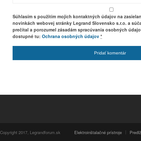
Súhlasím s použitím mojich kontaktných údajov na zasielan
novinkách webovej stránky Legrand Slovensko s.r.o. a súč
prečítal a porozumel zásadám spracúvania osobných údajo
dostupné tu:
Ochrana osobných údajov
*
Copyright 2017, Legrandforum.sk
Elektroinštalačné prístroje
Predl