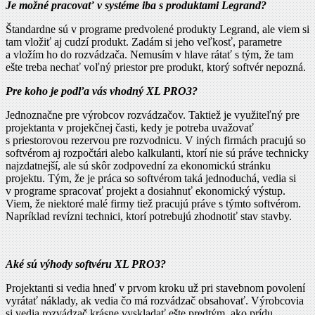
Je možné pracovať v systéme iba s produktami Legrand?
Štandardne sú v programe predvolené produkty Legrand, ale viem si
tam vložiť aj cudzí produkt. Zadám si jeho veľkosť, parametre
a vložím ho do rozvádzača. Nemusím v hlave rátať s tým, že tam
ešte treba nechať voľný priestor pre produkt, ktorý softvér nepozná.
Pre koho je podľa vás vhodný XL PRO3?
Jednoznačne pre výrobcov rozvádzačov. Taktiež je využiteľný pre
projektanta v projekčnej časti, kedy je potreba uvažovať
s priestorovou rezervou pre rozvodnicu. V iných firmách pracujú so
softvérom aj rozpočtári alebo kalkulanti, ktorí nie sú práve technicky
najzdatnejší, ale sú skôr zodpovední za ekonomickú stránku
projektu. Tým, že je práca so softvérom taká jednoduchá, vedia si
v programe spracovať projekt a dosiahnuť ekonomický výstup.
Viem, že niektoré malé firmy tiež pracujú práve s týmto softvérom.
Napríklad revízni technici, ktorí potrebujú zhodnotiť stav stavby.
Aké sú výhody softvéru XL PRO3?
Projektanti si vedia hneď v prvom kroku už pri stavebnom povolení
vyrátať náklady, ak vedia čo má rozvádzač obsahovať. Výrobcovia
si vedia rozvádzač krásne vyskladať ešte predtým, ako prídu