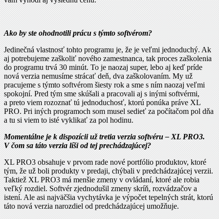
Ako by ste ohodnotili prácu s týmto softvérom?
Jedinečná vlastnosť tohto programu je, že je veľmi jednoduchý. Ak
aj potrebujeme zaškoliť nového zamestnanca, tak proces zaškolenia
do programu trvá 30 minút. To je naozaj super, lebo aj keď príde
nová verzia nemusíme strácať deň, dva zaškolovaním. My už
pracujeme s týmto softvérom šiesty rok a sme s ním naozaj veľmi
spokojní. Pred tým sme skúšali a pracovali aj s inými softvérmi,
a preto viem rozoznať tú jednoduchosť, ktorú ponúka práve XL
PRO. Pri iných programoch som musel sedieť za počítačom pol dňa
a tu si viem to isté vyklikať za pol hodinu.
Momentálne je k dispozícii už tretia verzia softvéru – XL PRO3.
V čom sa táto verzia líši od tej prechádzajúcej?
XL PRO3 obsahuje v prvom rade nové portfólio produktov, ktoré
tým, že už boli produkty v predaji, chýbali v predchádzajúcej verzii.
Taktiež XL PRO3 má menšie zmeny v ovládaní, ktoré ale robia
veľký rozdiel. Softvér zjednodušil zmeny skríň, rozvádzačov a
istení. Ale asi najväčšia vychytávka je výpočet tepelných strát, ktorú
táto nová verzia narozdiel od predchádzajúcej umožňuje.