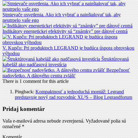
Stmievače osvetlenia. Ako ich vybrať a nainštalovať tak, aby
neutrpelo vaše ego
Indikátory energetickej efektivity sú “známky” pre dátové centrá
V. Kupčo: Pri produktoch LEGRAND je budúca úspora obrovskou
výhodou
Štruktúrovaná
kabeláž ako nadčasová investícia
Bezpečnosť
nadovšetko. A dátového centra zvlášť
There is 1 comment for this article
Pingback:
Kompaktnosť a jednoduchá montáž: Legrand
predstavuje nový rad rozvodníc XL³S – Blog Legrandforum
Pridaj komentár
Vaša e-mailová adresa nebude zverejnená.
Vyžadované polia sú
označené
*
Komentár