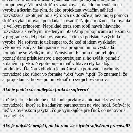
komponenty. Viem si skriňu vizualizovať, dať dokumentáciu na
výrobu a šetrím čas tým, že ako projektant vytlačím náhľad
rozvádzača, okótujem ho a výrobca už dokáže aj bez mojej pomoci
skriňu vykalkulovať, poskladať a osadiť. Najmä možnosť kótovania
je veľkým prínosom. Napríklad teraz som robil návrh hlavného
rozvádzača s veľkými medenými 500 Amp prípojnicami a tie som si
v programe vedel pekne vytvarovať, čím sa podstatne zrýchlila
výroba. Na softvéri je tiež super to, že keď si idem vyskladať
výkonový istič, zadám parameter a program mi ho vyskladá
kompletne so všetkým príslušenstvom. K tomu nepotrebujem
poznať dané príslušenstvo a nepotrebujem si ho zvlášť priradiť
k danému prvku. Nepotrebujem mať v hlave celý katalóg
produktov. Ďalšou výhodou je možnosť exportovať navrhnutý
rozvádzač ako súbor vo formáte *.dxf *.csv *.pdf. To znamená, že
aj projektant si ho vie potom vložiť do svojich výkresov.
Aká je podľa vás najlepšia funkcia softvéru?
Určite je to jednoduché naklikanie prvkov a automatický výber
rozvádzača, ktorý sa k zadaným parametrom najviac hodí. Softvér je
tiež v slovenskom jazyku, čo je vynikajúce pre ľudí, čo nehovoria
po anglicky.
Aký je najväčší projekt, na ktorom ste s týmto softvérom pracovali?