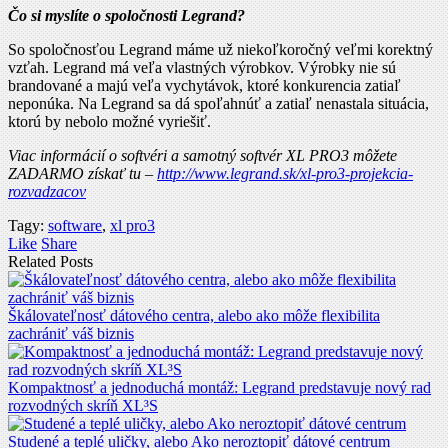
Čo si myslíte o spoločnosti Legrand?
So spoločnosťou Legrand máme už niekoľkoročný veľmi korektný
vzťah. Legrand má veľa vlastných výrobkov. Výrobky nie sú
brandované a majú veľa vychytávok, ktoré konkurencia zatiaľ
neponúka. Na Legrand sa dá spoľahnúť a zatiaľ nenastala situácia,
ktorú by nebolo možné vyriešiť.
Viac informácií o softvéri a samotný softvér XL PRO3 môžete
ZADARMO získať tu –
http://www.legrand.sk/xl-pro3-projekcia-
rozvadzacov
Tagy:
software
,
xl pro3
Like
Share
Related Posts
Škálovateľnosť dátového centra, alebo ako môže flexibilita
zachrániť váš biznis
Kompaktnosť a jednoduchá montáž: Legrand predstavuje nový rad
rozvodných skríň XL³S
Studené a teplé uličky, alebo Ako neroztopiť dátové centrum