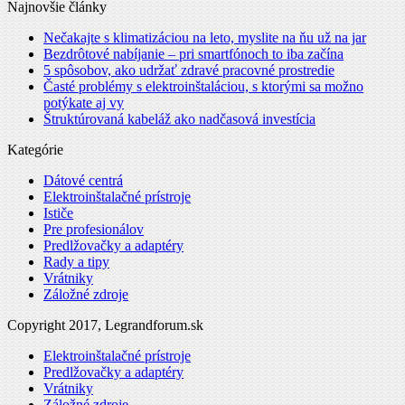
Najnovšie články
Nečakajte s klimatizáciou na leto, myslite na ňu už na jar
Bezdrôtové nabíjanie – pri smartfónoch to iba začína
5 spôsobov, ako udržať zdravé pracovné prostredie
Časté problémy s elektroinštaláciou, s ktorými sa možno
potýkate aj vy
Štruktúrovaná kabeláž ako nadčasová investícia
Kategórie
Dátové centrá
Elektroinštalačné prístroje
Ističe
Pre profesionálov
Predlžovačky a adaptéry
Rady a tipy
Vrátniky
Záložné zdroje
Copyright 2017, Legrandforum.sk
Elektroinštalačné prístroje
Predlžovačky a adaptéry
Vrátniky
Záložné zdroje