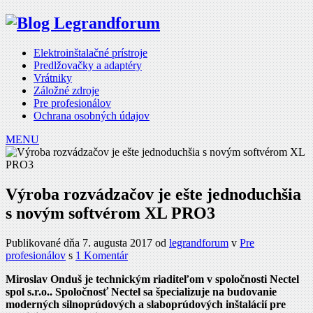
Elektroinštalačné prístroje
Predlžovačky a adaptéry
Vrátniky
Záložné zdroje
Pre profesionálov
Ochrana osobných údajov
MENU
Výroba rozvádzačov je ešte jednoduchšia
s novým softvérom XL PRO3
Publikované dňa 7. augusta 2017
od
legrandforum
v
Pre
profesionálov
s
1 Komentár
Miroslav Onduš je technickým riaditeľom v spoločnosti Nectel
spol s.r.o.. Spoločnosť Nectel sa špecializuje na budovanie
moderných silnoprúdových a slaboprúdových inštalácií pre