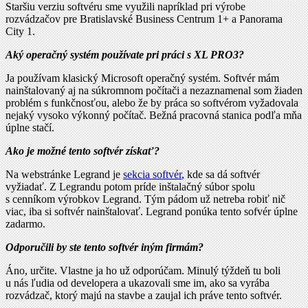
Staršiu verziu softvéru sme využili napríklad pri výrobe
rozvádzačov pre Bratislavské Business Centrum 1+ a Panorama
City 1.
Aký operačný systém používate pri práci s XL PRO3?
Ja používam klasický Microsoft operačný systém. Softvér mám
nainštalovaný aj na súkromnom počítači a nezaznamenal som žiaden
problém s funkčnosťou, alebo že by práca so softvérom vyžadovala
nejaký vysoko výkonný počítač. Bežná pracovná stanica podľa mňa
úplne stačí.
Ako je možné tento softvér získať?
Na webstránke Legrand je
sekcia softvér
, kde sa dá softvér
vyžiadať. Z Legrandu potom príde inštalačný súbor spolu
s cenníkom výrobkov Legrand. Tým pádom už netreba robiť nič
viac, iba si softvér nainštalovať. Legrand ponúka tento sofvér úplne
zadarmo.
Odporučili by ste tento softvér iným firmám?
Áno, určite. Vlastne ja ho už odporúčam. Minulý týždeň tu boli
u nás ľudia od developera a ukazovali sme im, ako sa vyrába
rozvádzač, ktorý majú na stavbe a zaujal ich práve tento softvér.