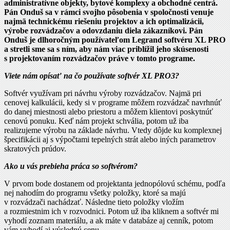
administratívne objekty, bytové komplexy a obchodné centrá.
Pán Onduš sa v rámci svojho pôsobenia v spoločnosti venuje
najmä technickému riešeniu projektov a ich optimalizácii,
výrobe rozvádzačov a odovzdaniu diela zákazníkovi. Pán
Onduš je dlhoročným používateľom Legrand softvéru XL PRO
a stretli sme sa s ním, aby nám viac priblížil jeho skúsenosti
s projektovaním rozvádzačov práve v tomto programe.
Viete nám opísať na čo používate softvér XL PRO3?
Softvér využívam pri návrhu výroby rozvádzačov. Najmä pri
cenovej kalkulácii, kedy si v programe môžem rozvádzač navrhnúť
do danej miestnosti alebo priestoru a môžem klientovi poskytnúť
cenovú ponuku. Keď nám projekt schvália, potom už iba
realizujeme výrobu na základe návrhu. Vtedy dôjde ku komplexnej
špecifikácii aj s výpočtami tepelných strát alebo iných parametrov
skratových prúdov.
Ako u vás prebieha práca so softvérom?
V prvom bode dostanem od projektanta jednopólovú schému, podľa
nej nahodím do programu všetky položky, ktoré sa majú
v rozvádzači nachádzať. Následne tieto položky vložím
a rozmiestnim ich v rozvodnici. Potom už iba kliknem a softvér mi
vyhodí zoznam materiálu, a ak máte v databáze aj cenník, potom
vám vyhodí aj výslednú cenu.